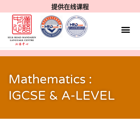
提供在线课程
Mathematics :
IGCSE & A-LEVEL