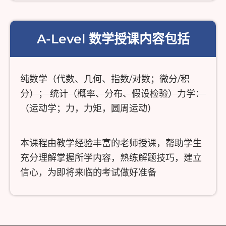
A-Level 数学授课内容包括
纯数学（代数、几何、指数/对数；微分/积
分）； 统计（概率、分布、假设检验）力学：
（运动学；力，力矩，圆周运动）
本课程由教学经验丰富的老师授课，帮助学生
充分理解掌握所学内容，熟练解题技巧，建立
信心，为即将来临的考试做好准备