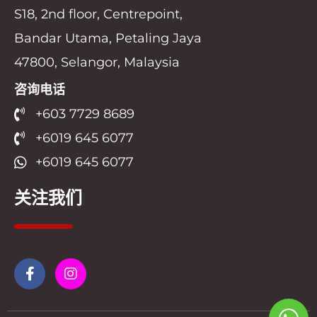
S18, 2nd floor, Centrepoint,
Bandar Utama, Petaling Jaya
47800, Selangor, Malaysia
咨询电话
+603 7729 8689
+6019 645 6077
+6019 645 6077
关注我们